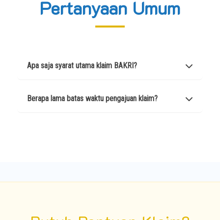
Pertanyaan Umum
Apa saja syarat utama klaim BAKRI?
Siapkan Fotokopi KTP, Kartu Anggota, dan
Berapa lama batas waktu pengajuan klaim?
Surat Keterangan Rawat Inap asli dari
Rumah Sakit/Puskesmas.
Klaim solidaritas dapat diajukan dalam
jangka waktu 30 hingga 60 hari sejak
kejadian terjadi.