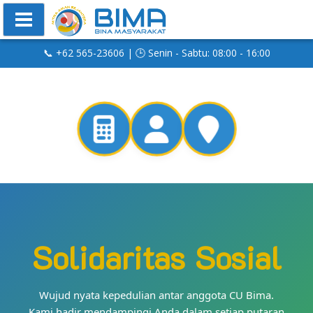
📞 +62 565-23606 | 🕒 Senin - Sabtu: 08:00 - 16:00
Solidaritas Sosial
Wujud nyata kepedulian antar anggota CU Bima.
Kami hadir mendampingi Anda dalam setiap putaran