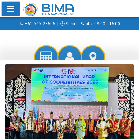
📞 +62 565-23606 | 🕒 Senin - Sabtu: 08:00 - 16:00