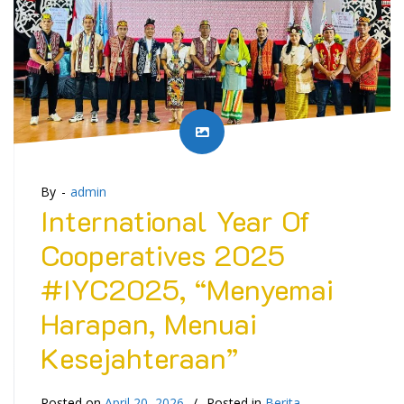
By -
admin
International Year Of
Cooperatives 2025
#IYC2025, “Menyemai
Harapan, Menuai
Kesejahteraan”
Posted on
April 20, 2026
Posted in
Berita