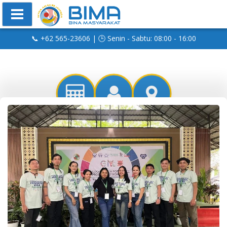
📞 +62 565-23606 | 🕒 Senin - Sabtu: 08:00 - 16:00